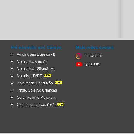
Pré-nscrição nos Cursos
Mais redes sociais
Automóveis Ligeiros - B
instagram
Motociclos A
ou
A2
youtube
Motociclos 125cm3 - A1
Motorista TVDE
Instrutor de Condução
Trnsp. Coletivo Crianças
Certif. Aptidão Motorista
Ofertas formativas
flash