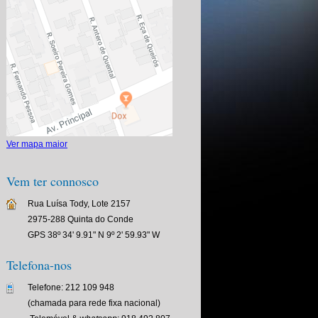
Ver mapa maior
Vem ter connosco
Rua Luísa Tody, Lote 2157
2975-288 Quinta do Conde
GPS 38º 34' 9.91" N 9º 2' 59.93" W
Telefona-nos
Telefone: 212 109 948
(chamada para rede fixa nacional)