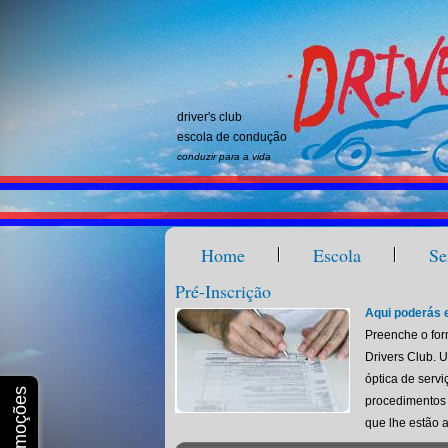
driver's club
escola de condução
conduzir para a vida
Home
Escola
Se
Pré-Inscrição
Aqui poderás 
Preenche o for
Drivers Club. 
óptica de serv
procedimentos 
que lhe estão 