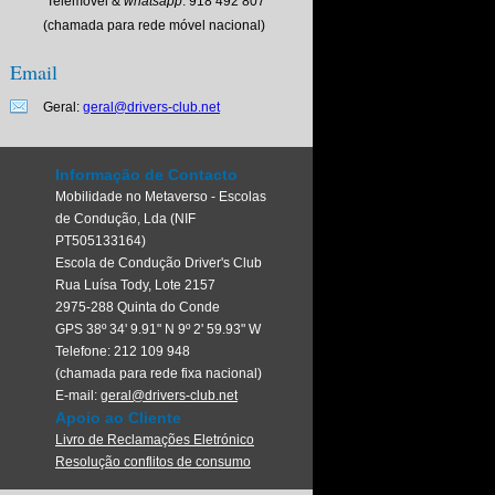
Telemóvel &
whatsapp
: 918 492 807
(chamada para rede móvel nacional)
Email
Geral:
geral@drivers-club.net
Informação de Contacto
Mobilidade no Metaverso - Escolas
de Condução, Lda (NIF
PT505133164)
Escola de Condução Driver's Club
Rua Luísa Tody, Lote 2157
2975-288 Quinta do Conde
GPS 38º 34' 9.91" N 9º 2' 59.93" W
Telefone: 212 109 948
(chamada para rede fixa nacional)
E-mail:
geral@drivers-club.net
Apoio ao Cliente
Livro de Reclamações Eletrónico
Resolução conflitos de consumo