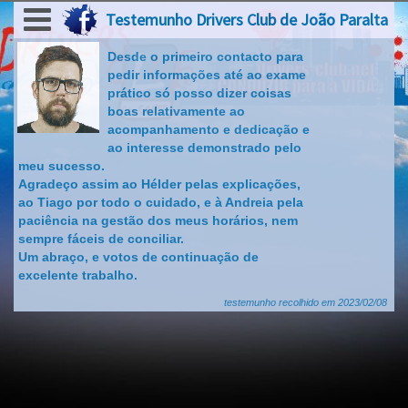
Testemunho Drivers Club de João Paralta
Página principal
Desde o primeiro contacto para
Serviços drivers
pedir informações até ao exame
prático só posso dizer coisas
Notícias
boas relativamente ao
acompanhamento e dedicação e
Pré-Inscrição
ao interesse demonstrado pelo
meu sucesso.
Contactos
Agradeço assim ao Hélder pelas explicações,
ao Tiago por todo o cuidado, e à Andreia pela
Marcação Teórica
paciência na gestão dos meus horários, nem
sempre fáceis de conciliar.
Práticas
Um abraço, e votos de continuação de
excelente trabalho.
testemunho recolhido em 2023/02/08