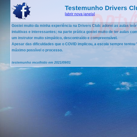
Testemunho Drivers Cl
[abrir nova janela]
Gostei muito da minha experiência na Drivers Club: adorei as aulas teó
intuitivas e interessantes; na parte prática gostei muito de ter aulas com
um instrutor muito simpático, descontraído e compreensível.
Apesar das dificuldades que o COVID implicou, a escola sempre tentou 
máximo possível o processo.
testemunho recolhido em 2021/09/01