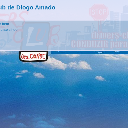
lub de Diogo Amado
ão bem
mento cinco